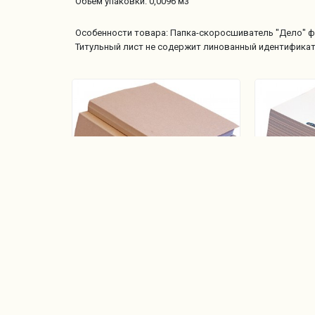
Объем упаковки: 0,0096 м3
Особенности товара: Папка-скоросшиватель "Дело" фо
Титульный лист не содержит линованный идентификато