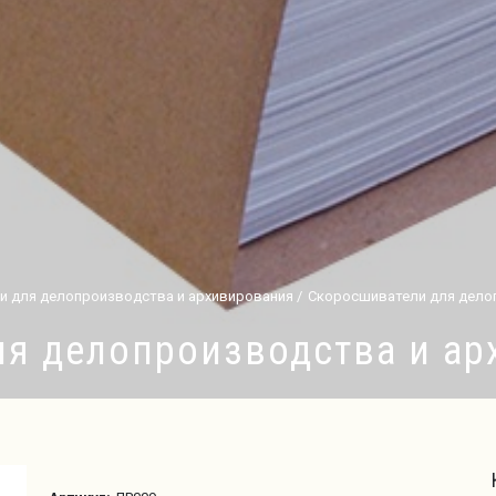
 для делопроизводства и архивирования
Скоросшиватели для дело
я делопроизводства и а