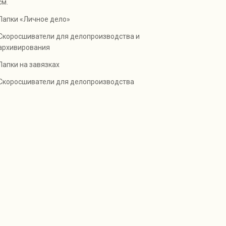
см.
Папки «Личное дело»
Скоросшиватели для делопроизводства и
архивирования
Папки на завязках
Скоросшиватели для делопроизводства