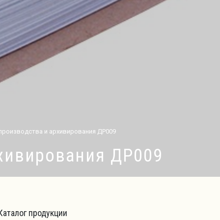
производства и архивирования ДР009
рхивирования ДР009
Каталог продукции